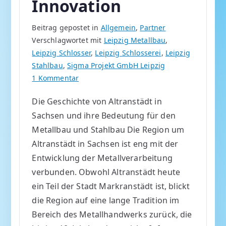
Innovation
Beitrag gepostet in
Allgemein
,
Partner
Verschlagwortet mit
Leipzig Metallbau
,
Leipzig Schlosser
,
Leipzig Schlosserei
,
Leipzig
Stahlbau
,
Sigma Projekt GmbH Leipzig
zu
1 Kommentar
Leipzig
Die Geschichte von Altranstädt in
Metallbau
Sachsen und ihre Bedeutung für den
und
Stahlbau:
Metallbau und Stahlbau Die Region um
Tradition
Altranstädt in Sachsen ist eng mit der
trifft
Entwicklung der Metallverarbeitung
Innovation
verbunden. Obwohl Altranstädt heute
ein Teil der Stadt Markranstädt ist, blickt
die Region auf eine lange Tradition im
Bereich des Metallhandwerks zurück, die