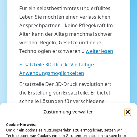
o
e
Für ein selbstbestimmtes und erfülltes
j
r
Leben Sie möchten einen verlässlichen
e
m
Ansprechpartner – keine Pflegekraft Im
k
i
Alter kann der Alltag manchmal schwer
t
t
werden. Regeln, Gesetze und neue
C
m
U
Technologien erschweren…
weiterlesen
2
e
n
t
i
Ersatzteile 3D-Druck: Vielfältige
t
S
n
Anwendungsmöglichkeiten
e
P
e
Ersatzteile Der 3D-Druck revolutioniert
r
m
die Erstellung von Ersatzteile. Er bietet
s
E
schnelle Lösungen für verschiedene
t
r
Branchen. Mit hochwertiger
ü
Zustimmung verwalten
b
Drucktechnik realisieren wir individuelle
t
e
Cookie-Hinweis:
Komponenten. Einsatzbereiche des 3D-
z
Um dir ein optimales Nutzungserlebnis zu ermöglichen, setzen wir
Drucks Küchengeräte und
Technologien wie Cookies ein, um Geräteinformationen zu speichern
u