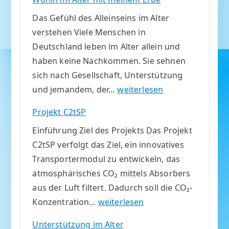
:
Das Gefühl des Alleinseins im Alter
V
verstehen Viele Menschen in
I
Deutschland leben im Alter allein und
S
haben keine Nachkommen. Sie sehnen
I
sich nach Gesellschaft, Unterstützung
T
W
und jemandem, der…
weiterlesen
E
o
D
Projekt C2tSP
h
Einführung Ziel des Projekts Das Projekt
i
C2tSP verfolgt das Ziel, ein innovatives
n
Transportermodul zu entwickeln, das
i
atmosphärisches CO₂ mittels Absorbers
m
aus der Luft filtert. Dadurch soll die CO₂-
A
P
Konzentration…
weiterlesen
l
r
t
Unterstützung im Alter