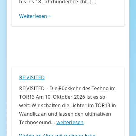
bis ins 18. Jahrhundert reicht. […]
Weiterlesen
RE:VISITED
RE:VISITED – Die Rückkehr des Techno im
TOR13 Am 10. Oktober 2026 ist es so
weit: Wir schalten die Lichter im TOR13 in
Wandlitz an und lassen den ultimativen
R
Technosound…
weiterlesen
E
Wohin im Alter mit meinem Erbe