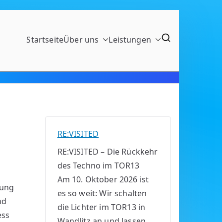
Startseite
Über uns
Leistungen
RE:VISITED
RE:VISITED – Die Rückkehr
des Techno im TOR13
Am 10. Oktober 2026 ist
hung
es so weit: Wir schalten
nd
die Lichter im TOR13 in
ess
Wandlitz an und lassen