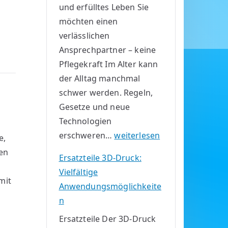
und erfülltes Leben Sie
e
i
möchten einen
k
n
verlässlichen
t
e
Ansprechpartner – keine
C
m
Pflegekraft Im Alter kann
2
E
der Alltag manchmal
t
r
schwer werden. Regeln,
S
b
Gesetze und neue
P
e
Technologien
U
erschweren…
weiterlesen
e,
n
en
Ersatzteile 3D-Druck:
t
Vielfältige
e
mit
Anwendungsmöglichkeite
r
n
s
Ersatzteile Der 3D-Druck
t