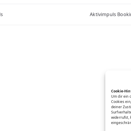
ls
Aktivimpuls Book
Cookie-Hin
Um dir ein 
Cookies ein
deiner Zust
Surfverhalt
widerrufst,
eingeschrän