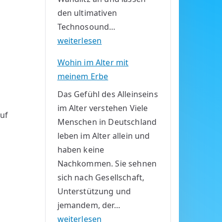
den ultimativen
Technosound…
R
weiterlesen
n
E
Wohin im Alter mit
:
meinem Erbe
V
Das Gefühl des Alleinseins
I
im Alter verstehen Viele
S
uf
Menschen in Deutschland
I
leben im Alter allein und
T
haben keine
E
Nachkommen. Sie sehnen
D
sich nach Gesellschaft,
Unterstützung und
jemandem, der…
W
weiterlesen