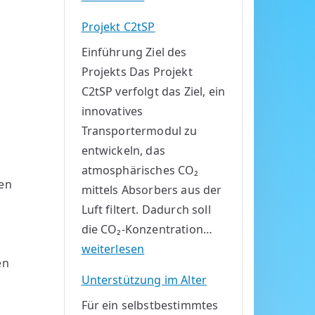
o
Projekt C2tSP
h
Einführung Ziel des
i
Projekts Das Projekt
n
C2tSP verfolgt das Ziel, ein
i
innovatives
m
Transportermodul zu
A
entwickeln, das
l
atmosphärisches CO₂
t
en
mittels Absorbers aus der
e
Luft filtert. Dadurch soll
r
die CO₂-Konzentration…
m
P
weiterlesen
i
en
r
t
Unterstützung im Alter
o
m
Für ein selbstbestimmtes
j
e