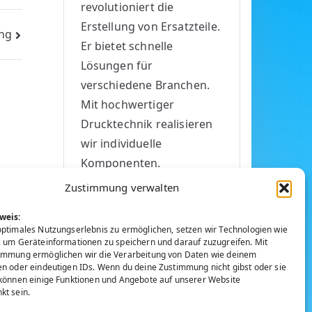
revolutioniert die
ü
Erstellung von Ersatzteile.
t
ing
Er bietet schnelle
z
Lösungen für
u
verschiedene Branchen.
n
Mit hochwertiger
g
Drucktechnik realisieren
i
wir individuelle
m
Komponenten.
A
Einsatzbereiche des 3D-
l
Zustimmung verwalten
Drucks Küchengeräte und
t
weis:
Haushaltsartikel…
e
optimales Nutzungserlebnis zu ermöglichen, setzen wir Technologien wie
E
weiterlesen
r
, um Geräteinformationen zu speichern und darauf zuzugreifen. Mit
immung ermöglichen wir die Verarbeitung von Daten wie deinem
r
en oder eindeutigen IDs. Wenn du deine Zustimmung nicht gibst oder sie
s
 können einige Funktionen und Angebote auf unserer Website
kt sein.
a